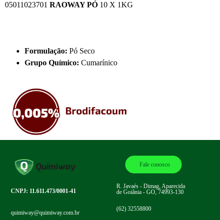
05011023701
RAOWAY PÓ
10 X 1KG
Formulação
:
Pó Seco
Grupo Químico:
Cumarínico
Fale conosco
R. Javaés - Dimag, Aparecida
CNPJ: 11.611.473/0001-41
de Goiânia - GO, 74993-130
(62) 32558800
quimiway@quimiway.com.br