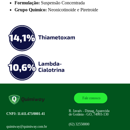
Formulação:
Suspensão Concentrada
Grupo Químico:
Neonicotinoide e Piretroide
Fale conosco
R. Javaés - Dimag, Aparecida
CNPJ: 11.611.473/0001-41
de Goiânia - GO, 74993-130
(62) 32558800
quimiway@quimiway.com.br