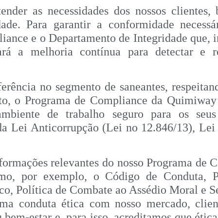
der as necessidades dos nossos clientes, b
dade. Para garantir a conformidade necessá
ance e o Departamento de Integridade que, 
ará a melhoria contínua para detectar e r
eferência no segmento de saneantes, respeit
anto, o Programa de Compliance da Quimiway 
ambiente de trabalho seguro para os seus 
a Lei Anticorrupção (Lei no 12.846/13), Lei 
nformações relevantes do nosso Programa de Co
o, por exemplo, o Código de Conduta, Pol
, Política de Combate ao Assédio Moral e Sex
a conduta ética com nosso mercado, cliente
 bem-estar e, para isso, acreditamos que ética