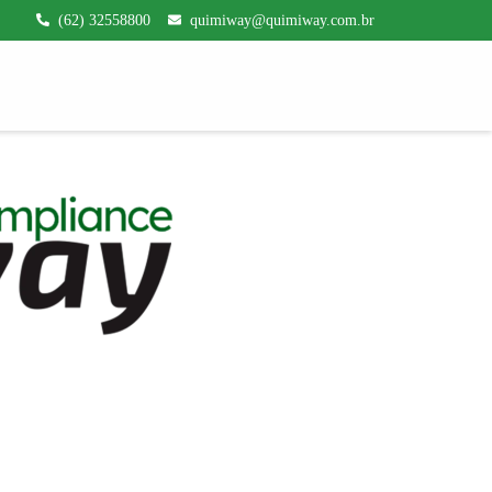
(62) 32558800
quimiway@quimiway.com.br